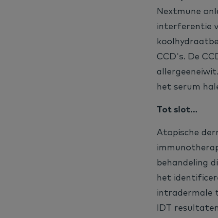
Nextmune onla
interferentie 
koolhydraatbep
CCD's. De CCD'
allergeeneiwit
het serum hal
Tot slot...
Atopische derm
immunotherapie
behandeling d
het identifice
intradermale t
IDT resultaten