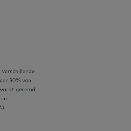
 verschillende
veer 30% van
 wordt geremd
van
).