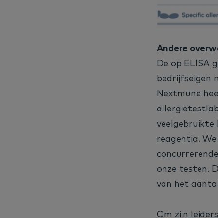
Andere overwe
De op ELISA 
bedrijfseigen 
Nextmune heef
allergietestl
veelgebruikte 
reagentia. We
concurrerende 
onze testen. 
van het aantal
Om zijn leider