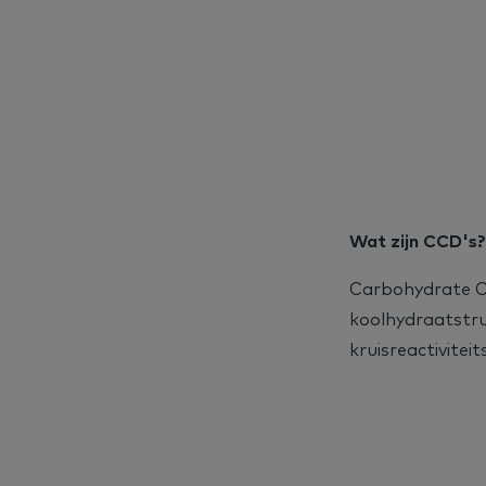
Wat zijn CCD's?
Carbohydrate Cr
koolhydraatstruc
kruisreactiviteit