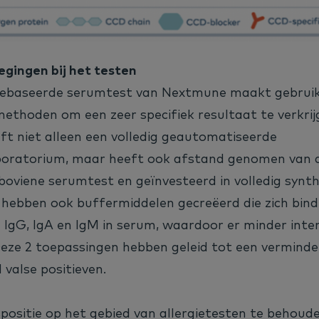
gingen bij het testen
gebaseerde serumtest van Nextmune maakt gebrui
methoden om een zeer specifiek resultaat te verkrij
t niet alleen een volledig geautomatiseerde
aboratorium, maar heeft ook afstand genomen van 
boviene serumtest en geïnvesteerd in volledig synt
 hebben ook buffermiddelen gecreëerd die zich bin
IgG, IgA en IgM in serum, waardoor er minder interf
Deze 2 toepassingen hebben geleid tot een vermind
 valse positieven.
spositie op het gebied van allergietesten te behoud