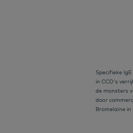
Specifieke IgE
in CCD's verri
de monsters v
door commerci
Bromelaïne in