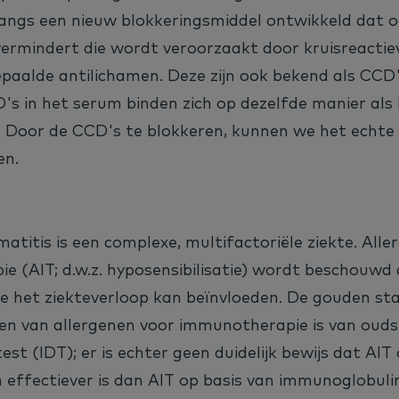
ngs een nieuw blokkeringsmiddel ontwikkeld dat o
vermindert die wordt veroorzaakt door kruisreactie
aalde antilichamen. Deze zijn ook bekend als CCD'
s in het serum binden zich op dezelfde manier als
. Door de CCD's te blokkeren, kunnen we het echte 
en.
atitis is een complexe, multifactoriële ziekte. Alle
 (AIT; d.w.z. hyposensibilisatie) wordt beschouwd 
ie het ziekteverloop kan beïnvloeden. De gouden st
ren van allergenen voor immunotherapie is van oud
est (IDT); er is echter geen duidelijk bewijs dat AIT
 effectiever is dan AIT op basis van immunoglobuli