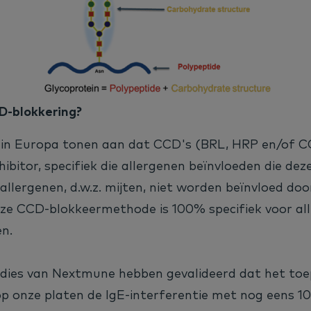
D-blokkering?
in Europa tonen aan dat CCD's (BRL, HRP en/of CC
nhibitor, specifiek die allergenen beïnvloeden die dez
 allergenen, d.w.z. mijten, niet worden beïnvloed do
nze CCD-blokkeermethode is 100% specifiek voor all
n.
udies van Nextmune hebben gevalideerd dat het to
p onze platen de IgE-interferentie met nog eens 1