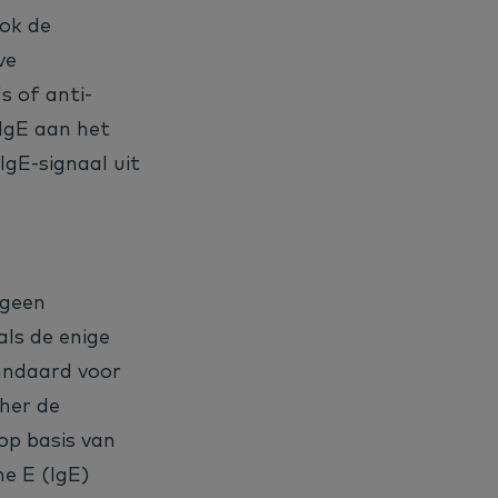
ok de
ve
s of anti-
 IgE aan het
IgE-signaal uit
rgeen
als de enige
andaard voor
sher de
 op basis van
ne E (IgE)