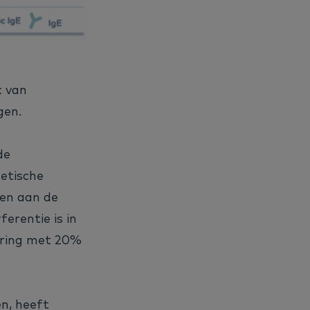
k van
gen.
de
hetische
den aan de
erentie is in
ering met 20%
en, heeft