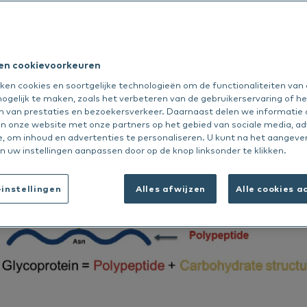
ijding
ijk alles
Peptivet 4
Nextmune
Bekijk alles
 en cookievoorkeuren
Deutsch
ken cookies en soortgelijke technologieën om de functionaliteiten van
ogelijk te maken, zoals het verbeteren van de gebruikerservaring of he
English
n van prestaties en bezoekersverkeer. Daarnaast delen we informatie
an onze website met onze partners op het gebied van sociale media, ad
Français
e, om inhoud en advertenties te personaliseren. U kunt na het aangev
n uw instellingen aanpassen door op de knop linksonder te klikken.
instellingen
Alles afwijzen
Alle cookies 