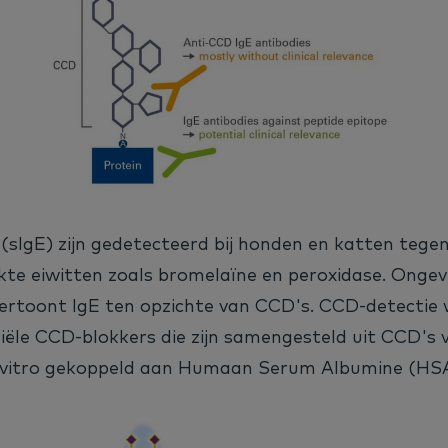
 (sIgE) zijn gedetecteerd bij honden en katten tegen
jkte eiwitten zoals bromelaïne en peroxidase. Onge
ertoont IgE ten opzichte van CCD's. CCD-detectie
ële CCD-blokkers die zijn samengesteld uit CCD's 
 vitro gekoppeld aan Humaan Serum Albumine (HSA