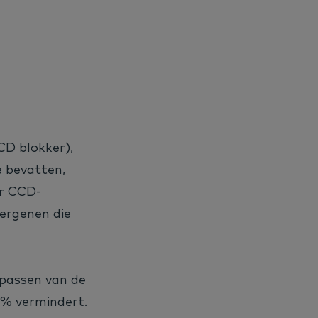
D blokker),
e bevatten,
or CCD-
ergenen die
epassen van de
0% vermindert.