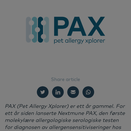
We
Er
Ør
Ne
Nextview portal
NO
Ar
Vå
Ma
Er
Dansk
Do
Bæ
Deutsch
English
Vi
Español
Français
Ko
Nederlands
Share article
Svenska
PAX (Pet Allergy Xplorer) er ett år gammel. For
ett år siden lanserte Nextmune PAX, den første
molekylære allergologiske serologiske testen
for diagnosen av allergensensitiviseringer hos