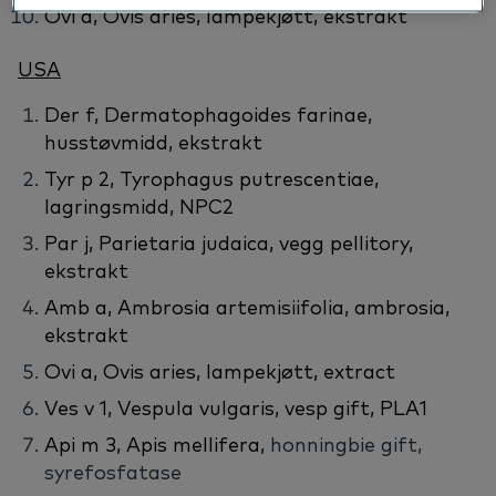
Ovi a,
Ovis aries,
lampekjøtt
,
ekstrakt
USA
Der f, Dermatophagoides farinae,
husstøvmidd
, ekstrakt
Tyr p 2, Tyrophagus putrescentiae,
lagringsmidd
, NPC2
Par j, Parietaria judaica,
vegg pellitory
,
ekstrakt
Amb a, Ambrosia artemisiifolia, ambrosia,
ekstrakt
Ovi a, Ovis aries,
lampekjøtt
, extract
Ves v 1, Vespula vulgaris, vesp gift, PLA1
Api m 3, Apis mellifera,
honningbie gift
,
syrefosfatase