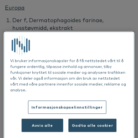
Europa
Der f, Dermatophagoides farinae,
husstøvmidd
, ekstrakt
Api m 1, Apis mellifera,
honningbie gift
, PLA2
Api m, Apis mellifera,
honningbie gift
,
ekstrakt
Vi bruker informasjonskapsler for å få nettstedet vårt til å
Tyr p 2, Tyrophagus putrescentiae,
fungere ordentlig, tilpasse innhold og annonser, tilby
funksjoner knyttet til sosiale medier og analysere trafikken
lagringsmidd
, NPC2
vår. Vi deler også informasjon om din bruk av nettstedet
Ves v 1, Vespula vulgaris,
veps gift
, PLA1
vårt med våre partnere innenfor sosiale medier, reklame og
analyse.
Ves v 5, Vespula vulgaris,
veps gift
, antigen 5
Aca s, Acarus siro,
lagringsmidd
, ekstrakt
Informasjonskapselinnstillinger
Api m 3, Apis mellifera,
honningbie gift
,
syrefosfatase
Avvis alle
Godta alle cookier
Ves v, Vespula vulgaris, veps gift, ekstrakt