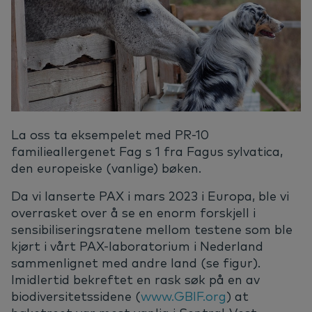
La oss ta eksempelet med PR-10
familieallergenet Fag s 1 fra Fagus sylvatica,
den europeiske (vanlige) bøken.
Da vi lanserte PAX i mars 2023 i Europa, ble vi
overrasket over å se en enorm forskjell i
sensibiliseringsratene mellom testene som ble
kjørt i vårt PAX-laboratorium i Nederland
sammenlignet med andre land (se figur).
Imidlertid bekreftet en rask søk på en av
biodiversitetssidene (
www.GBIF.org
) at