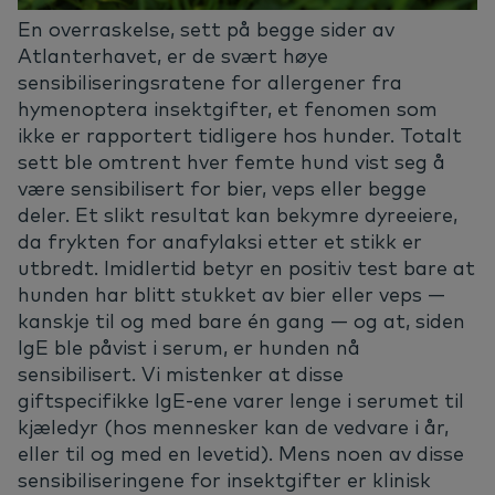
En overraskelse, sett på begge sider av
Atlanterhavet, er de svært høye
sensibiliseringsratene for allergener fra
hymenoptera insektgifter, et fenomen som
ikke er rapportert tidligere hos hunder. Totalt
sett ble omtrent hver femte hund vist seg å
være sensibilisert for bier, veps eller begge
deler. Et slikt resultat kan bekymre dyreeiere,
da frykten for anafylaksi etter et stikk er
utbredt. Imidlertid betyr en positiv test bare at
hunden har blitt stukket av bier eller veps —
kanskje til og med bare én gang — og at, siden
IgE ble påvist i serum, er hunden nå
sensibilisert. Vi mistenker at disse
giftspecifikke IgE-ene varer lenge i serumet til
kjæledyr (hos mennesker kan de vedvare i år,
eller til og med en levetid). Mens noen av disse
sensibiliseringene for insektgifter er klinisk