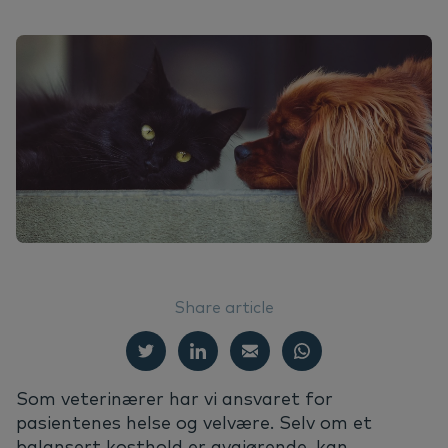
We
Er
Ør
Ne
Nextview portal
NO
Ar
Vå
Ma
Er
Dansk
Do
Bæ
English
Español
Vi
Français
Nederlands
Ko
Svenska
Share article
Som veterinærer har vi ansvaret for
pasientenes helse og velvære. Selv om et
balansert kosthold er avgjørende, kan