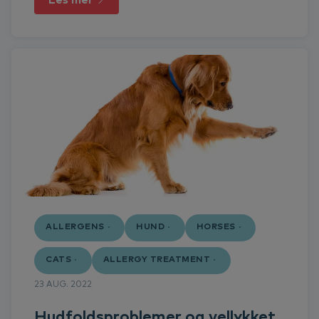
ALLERGENS
HUND
HORSES
CATS
ALLERGY TREATMENT
23 AUG. 2022
Hudfoldsproblemer og vellykket