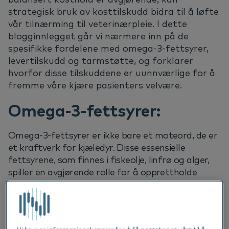
strategisk bruk av kosttilskudd bidra til å løfte
vår tilnærming til veterinærpleie. I dette
blogginnlegget går vi nærmere inn på de
spesifikke fordelene med omega-3-fettsyrer,
levertilskudd og tarmstøtte, og forklarer
hvorfor disse tilskuddene er uunnværlige for å
fremme våre kjære pasienters velvære.
Omega-3-fettsyrer:
Omega-3-fettsyrer er ikke bare et moteord, de er
et kraftverk for kjæledyr. Disse essensielle
fettsyrene, som finnes i fiskeolje, linfrø og alger,
spiller en avgjørende rolle for å opprettholde
optimal helse. Omega-3-fettsyrer bidrar til
Sunn hud og pels
: Omega-3 fremmer hudens
elastisitet og en skinnende pels, og reduserer