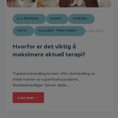
ALLERGENS
HUND
HORSES
CATS
ALLERGY TREATMENT
5 JULI 2022
Hvorfor er det viktig å
maksimere aktuell terapi?
Topikal behandling brukes ofte i behandling av
milde former av superficiell pyodermi.
Badebehandligen fjerner døde...
Les mer