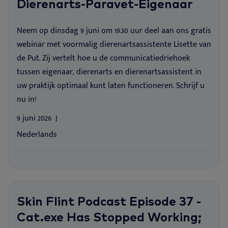
Dierenarts-Paravet-Eigenaar
We
Er
Ør
Ne
Nextview portal
NO
Neem op dinsdag 9 juni om 19.30 uur deel aan ons gratis
Ar
Vå
Ma
Er
webinar met voormalig dierenartsassistente Lisette van
Dansk
de Put. Zij vertelt hoe u de communicatiedriehoek
Do
Bæ
Deutsch
tussen eigenaar, dierenarts en dierenartsassistent in
English
uw praktijk optimaal kunt laten functioneren. Schrijf u
Vi
Español
nu in!
Français
Ko
9 juni 2026
Nederlands
Nederlands
Svenska
Skin Flint Podcast Episode 37 -
Cat.exe Has Stopped Working;