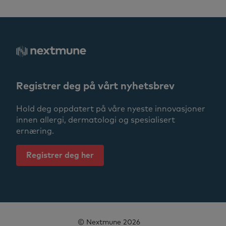
Allergy Treatment
Horses
Serum Allergy Testing
Cats
Registrer deg på vårt nyhetsbrev
Hund
Hold deg oppdatert på våre nyeste innovasjoner
innen allergi, dermatologi og spesialisert
Dermatology
ernæring.
Dr. Thierry Olivry
Registrer deg her
News
© Nextmune 2026