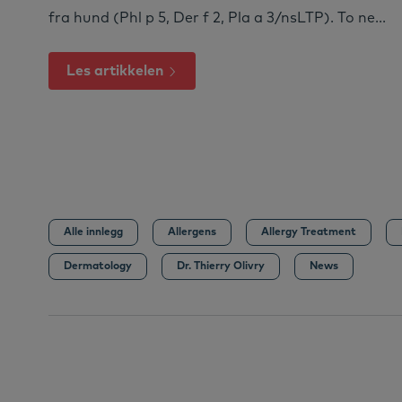
Unngå allerg
Magistrelle resepter
LinkSkin
De
Nextview portal
fra hund (Phl p 5, Der f 2, Pla a 3/nsLTP). To ne...
NO
Se alle
Se 
Les artikkelen
Alle innlegg
Allergens
Allergy Treatment
Dermatology
Dr. Thierry Olivry
News