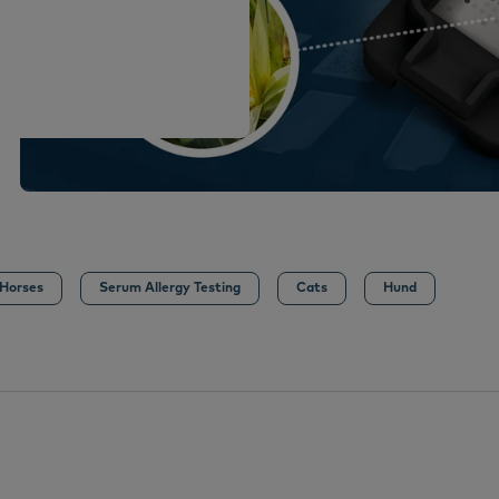
ener
rmoscent Essential 6
Dermoscent PyoClean
Oto
alle
Se alle
Dansk
Deutsch
English
Español
Français
Horses
Serum Allergy Testing
Cats
Hund
Nederlands
Svenska