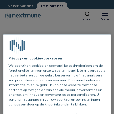
Veterinarian
Vet nurse
Veterinarians
Pet Parents
Pet Parent
Petshop
Other
Vet student
Search
Menu
Search
Menu
We respect your privacy. May we inform you about updates?
Dogs & Cats
Yes, I agree to receive news & updates
*
Please consult our
Privacy Statement
Horses
By submitting this form, you consent to process your
Privacy- en cookievoorkeuren
Al
personal information
We gebruiken cookies en soortgelijke technologieën om de
Products
functionaliteiten van onze website mogelijk te maken, zoals
Sk
Al
het verbeteren van de gebruikerservaring of het analyseren
van prestaties en bezoekersverkeer. Daarnaast delen we
Learning center
informatie over uw gebruik van onze website met onze
Ea
Sk
Al
partners op het gebied van sociale media, advertenties en
analyse, om inhoud en advertenties te personaliseren. U
About Nextmune
1 OKT 2024
kunt na het aangeven van uw voorkeuren uw instellingen
De
Sk
Bl
Featured
aanpassen door op de knop linksonder te klikken.