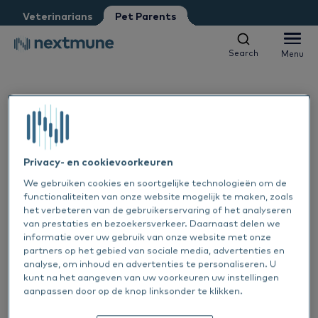
Pet Parent
Petshop
Veterinarians
Pet Parents
Other
Vet student
Search
Menu
Search
Menu
We respect your privacy. May we inform you about updates?
Yes, I agree to receive news & updates
*
Dogs & Cats
Please consult our
Privacy Statement
Horses
By submitting this form, you consent to process your
Privacy- en cookievoorkeuren
Al
personal information
We gebruiken cookies en soortgelijke technologieën om de
Products
functionaliteiten van onze website mogelijk te maken, zoals
Sk
Al
het verbeteren van de gebruikerservaring of het analyseren
van prestaties en bezoekersverkeer. Daarnaast delen we
Learning center
informatie over uw gebruik van onze website met onze
Ea
Sk
Al
partners op het gebied van sociale media, advertenties en
analyse, om inhoud en advertenties te personaliseren. U
About Nextmune
1 OKT 2024
kunt na het aangeven van uw voorkeuren uw instellingen
De
Sk
Bl
Featured
aanpassen door op de knop linksonder te klikken.