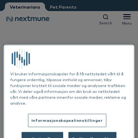
Veterinarian
Vet nurse
Veterinarians
Pet Parents
Pet Parent
Petshop
Other
Vet student
Search
Menu
Search
Menu
We respect your privacy. May we inform you about updates?
Companion animals
Yes, I agree to receive news & updates
*
Please consult our
Privacy Statement
Equine
By submitting this form, you consent to process your
Al
Vi bruker informasjonskapsler for å få nettstedet vårt til å
personal information
fungere ordentlig, tilpasse innhold og annonser, tilby
Products
funksjoner knyttet til sosiale medier og analysere trafikken
Sk
Al
vår. Vi deler også informasjon om din bruk av nettstedet
vårt med våre partnere innenfor sosiale medier, reklame og
Academy
analyse.
Ea
Sk
Al
About Nextmune
1 OKT. 2024
Informasjonskapselinnstillinger
De
Co
Sk
Bl
Featured