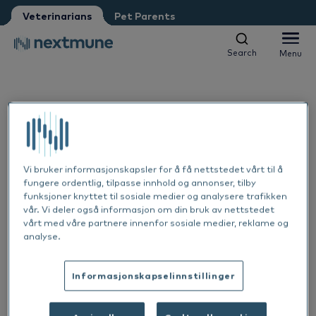
Pet Parent
Petshop
Veterinarians
Pet Parents
Other
Vet student
Search
Menu
Search
Menu
We respect your privacy. May we inform you about updates?
Yes, I agree to receive news & updates
*
Companion animals
Please consult our
Privacy Statement
Equine
By submitting this form, you consent to process your
Al
personal information
Vi bruker informasjonskapsler for å få nettstedet vårt til å
fungere ordentlig, tilpasse innhold og annonser, tilby
Products
funksjoner knyttet til sosiale medier og analysere trafikken
Sk
Al
vår. Vi deler også informasjon om din bruk av nettstedet
vårt med våre partnere innenfor sosiale medier, reklame og
Academy
analyse.
Ea
Sk
Al
About Nextmune
1 OKT. 2024
Informasjonskapselinnstillinger
De
Co
Sk
Bl
Featured