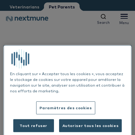
Pet Parent
Petshop
Veterinarians
Pet Parents
Other
Vet student
Search
Menu
Search
Menu
We respect your privacy. May we inform you about updates?
Yes, I agree to receive news & updates
*
Dogs & Cats
Please consult our
Privacy Statement
Horses
By submitting this form, you consent to process your
Al
personal information
En cliquant sur « Accepter tous les cookies », vous acceptez
Products
le stockage de cookies sur votre appareil pour améliorer la
navigation sur le site, analyser son utilisation et contribuer à
Sk
Al
nos efforts de marketing.
Learning center
Ea
Sk
Al
Paramètres des cookies
About Nextmune
1 OCT. 2024
De
Sk
Bl
Featured
Tout refuser
Autoriser tous les cookies