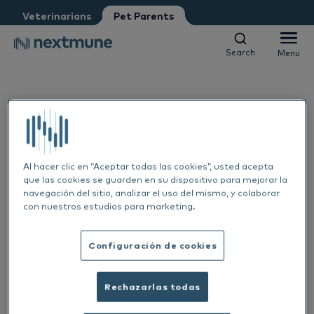
Pet Parent
Petshop
Veterinarians
Pet Parents
Other
Vet student
Search
Menu
Search
Menu
We respect your privacy. May we inform you about updates?
Yes, I agree to receive news & updates
*
Dogs & Cats
Please consult our
Privacy Statement
Horses
By submitting this form, you consent to process your
Al
personal information
Al hacer clic en “Aceptar todas las cookies”, usted acepta
que las cookies se guarden en su dispositivo para mejorar la
Products
navegación del sitio, analizar el uso del mismo, y colaborar
Sk
Al
con nuestros estudios para marketing.
Learning center
Ea
Sk
Al
Configuración de cookies
About Nextmune
1 OCT 2024
De
Sk
Bl
Rechazarlas todas
Featured