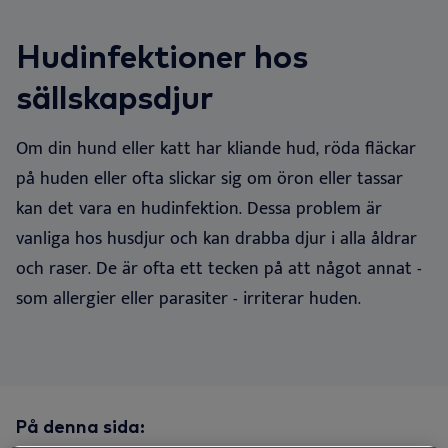
SV
Do
Nä
Ör
Ne
Dansk
Hudinfektioner hos
Vå
Nä
Deutsch
sällskapsdjur
English
Hå
Om din hund eller katt har kliande hud, röda fläckar
Español
Vi
på huden eller ofta slickar sig om öron eller tassar
Français
kan det vara en hudinfektion. Dessa problem är
Nederlands
vanliga hos husdjur och kan drabba djur i alla åldrar
Norsk
och raser.
De är
ofta ett tecken på att något annat
-
som allergier eller parasiter - irriterar huden.
På denna sida: