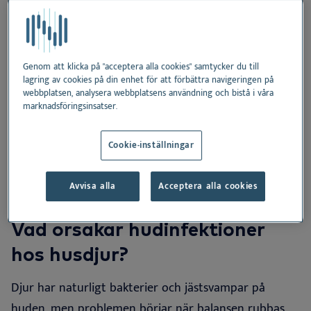
Vad orsakar hudinfektioner hos husdjur?
Sambandet mellan allergier och hudproblem
Genom att klicka på "acceptera alla cookies" samtycker du till
lagring av cookies på din enhet för att förbättra navigeringen på
Varför förebyggande hudvård är viktigt
webbplatsen, analysera webbplatsens användning och bistå i våra
marknadsföringsinsatser.
Produkter som stödjer frisk hud hos hundar och
Cookie-inställningar
katter
Avvisa alla
Acceptera alla cookies
Vad orsakar hudinfektioner
hos husdjur?
Djur har naturligt bakterier och jästsvampar på
huden, men problemen börjar när balansen rubbas.