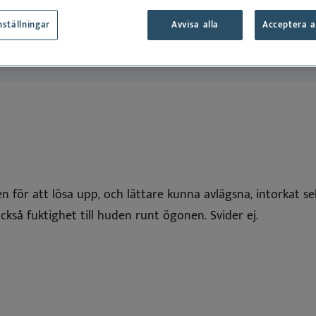
 allergener
rmoscent BioBalm
Dermoscent PyoClean
nställningar
Avvisa alla
Acceptera a
Oto
 all
See all
Dansk
Deutsch
English
Español
Français
Nederlands
n för att lösa upp, och lättare kunna avlägsna, intorkat s
Norsk
kså fuktighet till huden runt ögonen. Svider ej.