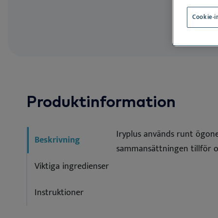
SV
Undvikande av
Allergone
De
Cookie-i
See all
See
Produktinformation
Iryplus används runt ögone
Beskrivning
sammansättningen tillför oc
Viktiga ingredienser
Instruktioner