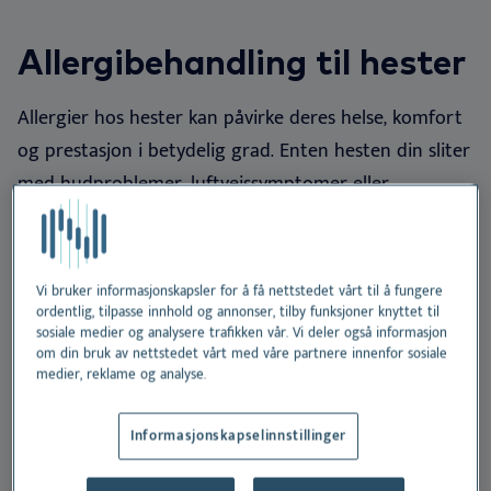
NO
Do
Er
Ør
Ne
Dansk
Allergibehandling til hester
Vå
Er
Deutsch
Allergier hos hester kan påvirke deres helse, komfort
English
Bæ
og prestasjon i betydelig grad. Enten hesten din sliter
Español
med hudproblemer, luftveissymptomer eller
Vi
Français
reaksjoner på insektbitt, er langsiktig behandling
Nederlands
avgjørende for hestens velvære
.
Svenska
Vi bruker informasjonskapsler for å få nettstedet vårt til å fungere
Selv om antihistaminer og kortikosteroider kan gi
ordentlig, tilpasse innhold og annonser, tilby funksjoner knyttet til
midlertidig lindring, tar de ikke tak i den
sosiale medier og analysere trafikken vår. Vi deler også informasjon
om din bruk av nettstedet vårt med våre partnere innenfor sosiale
underliggende årsaken. For hester med bekreftet
medier, reklame og analyse.
allergisk sykdom er immunterapi den eneste
behandlingen som angriper allergien ved kilden
.
Informasjonskapselinnstillinger