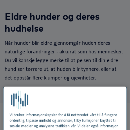
NO
Do
Er
Ør
Ne
Dansk
Eldre hunder og deres
Vå
Er
Deutsch
hudhelse
English
Bæ
Når hunder blir eldre gjennomgår huden deres
Español
Vi
naturlige forandringer - akkurat som hos mennesker.
Français
Du vil kanskje legge merke til at pelsen til din eldre
Nederlands
hund ser tørrere ut, at huden blir tynnere, eller at
Svenska
det
oppstår flere klumper og ujevnheter.
På denne siden:
Vi bruker informasjonskapsler for å få nettstedet vårt til å fungere
ordentlig, tilpasse innhold og annonser, tilby funksjoner knyttet til
sosiale medier og analysere trafikken vår. Vi deler også informasjon