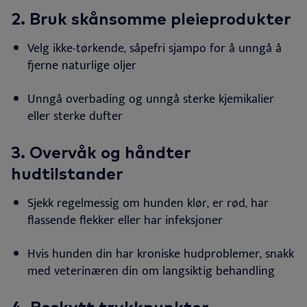
2. B
ruk skånsomme pleieprodukter
Velg ikke-tørkende, såpefri sjampo for å unngå å
fjerne naturlige
oljer
Unngå overbading og unngå sterke kjemikalier
eller sterke
dufter
3. O
vervåk og håndter
hudtilstander
Sjekk regelmessig om hunden klør, er rød, har
flassende flekker eller har
infeksjoner
Hvis hunden din har kroniske hudproblemer, snakk
med veterinæren din om langsiktig
behandling