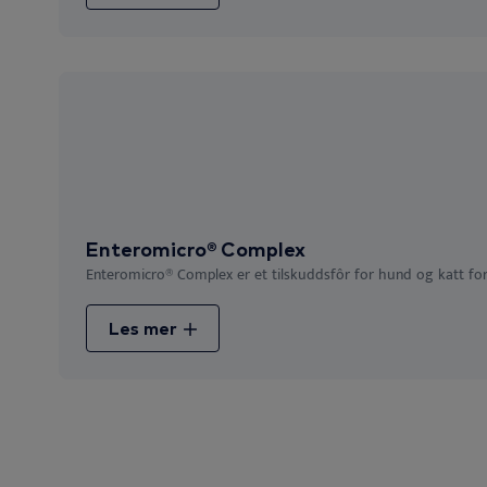
Enteromicro® Complex
Enteromicro® Complex er et tilskuddsfôr for hund og katt for 
Les mer