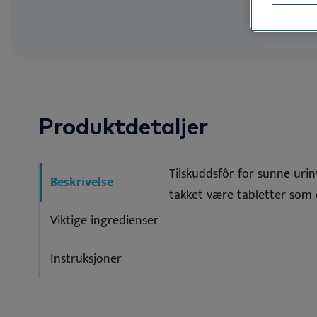
NO
Unngå allerg
Allergone
Zi
See all
See
Produktdetaljer
Tilskuddsfôr for sunne urin
Beskrivelse
takket være tabletter som 
Viktige ingredienser
Instruksjoner