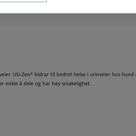
ener
ncoseb
Dermoscent PyoClean
Oto
 all
See all
Dansk
Deutsch
English
Español
Français
Nederlands
veier. Uti-Zen® bidrar til bedret helse i urinveier hos hund
er enkle å dele og har høy smakelighet.
Svenska