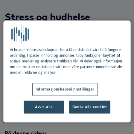
NO
Do
Er
Ør
Ne
Dansk
Stress og hudhelse
Vå
Er
Deutsch
Akkurat som mennesker kan kjæledyr oppleve stress
English
Bæ
og angst - og når de gjør det, viser det seg ofte på
Español
huden. Stressrelatert atferd kan gå ut over hundens
Vi bruker informasjonskapsler for å få nettstedet vårt til å fungere
Vi
Français
ordentlig, tilpasse innhold og annonser, tilby funksjoner knyttet til
eller kattens hudhelse, fra kløende prikker til
sosiale medier og analysere trafikken vår. Vi deler også informasjon
Nederlands
overdreven slikking eller håravfall. Hvis du forstår
om din bruk av nettstedet vårt med våre partnere innenfor sosiale
medier, reklame og analyse.
Svenska
sammenhengen mellom stress og hudproblemer, kan
du bedre hjelpe kjæledyret ditt med å føle seg vel og
Informasjonskapselinnstillinger
ha
det komfortabelt
.
Avvis alle
Godta alle cookier
På denne siden: