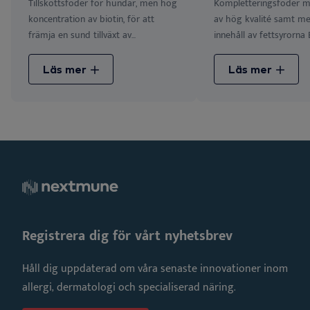
Tillskottsfoder för hundar, men hög
Kompletteringsfoder 
koncentration av biotin, för att
av hög kvalité samt m
främja en sund tillväxt av...
innehåll av fettsyrorna E
Läs mer
Läs mer
Registrera dig för vårt nyhetsbrev
Håll dig uppdaterad om våra senaste innovationer inom
allergi, dermatologi och specialiserad näring.