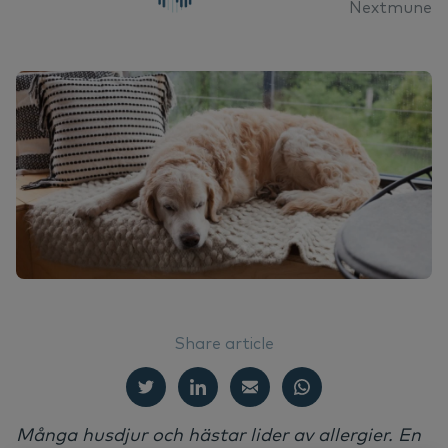
SV
Nextmune
Do
Nä
Ör
Ne
Dansk
Vå
Nä
Deutsch
English
Hå
Nederlands
Vi
Share article
Många husdjur och hästar lider av allergier. En