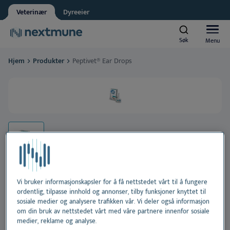
Dyreeier
Grossist
Veterinær
Dyreeier
Dyrebutikk
Apotek
Søk
Søk
Menu
Menu
Student
Nextmune team
Hjem
Produkter
Peptivet® Ear Drops
Groomer
Hunder og katter
Nextmune respekterer personvernet ditt. Kan vi informere
deg om oppdateringer?
Hester
Al
Ja, jeg godtar å motta nyheter og oppdateringer
*
Produkter
Vennligst se vår
personvernerklæring
H
Al
Ved å sende inn dette skjemaet godtar du at
Læringssenter
personopplysningene dine vil bli behandlet
Ør
H
Al
Vi bruker informasjonskapsler for å få nettstedet vårt til å fungere
ordentlig, tilpasse innhold og annonser, tilby funksjoner knyttet til
Om Nextmune
Peptivet® Ear Drops
sosiale medier og analysere trafikken vår. Vi deler også informasjon
Te
H
Bl
om din bruk av nettstedet vårt med våre partnere innenfor sosiale
medier, reklame og analyse.
Beroligende øredråper for hund og katt.