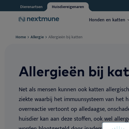
Dierenartsen
Huisdiereigenaren
Honden en katten
Home
Allergie
Allergieën bij katten
Expertis
Expertis
Honden en katten
Leercentrum
Over Nextmune
Allergie
H
Allergie
Allergie
Allergie bij h
Allergie bij p
Paarden
Blog en nieuws
Nextmune Group
PAX - Pet Allergy Xplorer
CL
Allergieën bij ka
Allergie bij ka
Voedselallerg
Huid
Huid
Documentenbibliotheek
Onze kantoren
Immunotherapie
Pe
Producten
Duurzaamheidsprogramma
Voedselallerg
Allergietests
Vimian Group
Oren
Dermoscent Atop-7
Zi
Net als mensen kunnen ook katten allergisch z
Allergietests
Allergiebehan
Leercentrum
ziekte waarbij het immuunsysteem van het h
Ermidrà
De
Allergiebehan
Allergeenverm
Tandheelkunde
overreactie vertoont op alledaagse, onschadel
Over Nextmune
LinkSkin
Huidbarrière
De
Voeding
huisdier kan aan deze stoffen, ook wel alle
Microbioom
Allergone
De
worden blootgesteld door inademing of insl