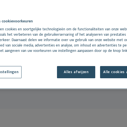
Oto
ijding
 all
id en een allergeen.
See all
en cookievoorkeuren
roorzaakt door een
Dansk
n cookies en soortgelijke technologieën om de functionaliteiten van onze webs
het huisdier, maar kan
Deutsch
oals het verbeteren van de gebruikerservaring of het analyseren van prestaties
erkeer. Daarnaast delen we informatie over uw gebruik van onze website met o
or herhaalde
English
ed van sociale media, advertenties en analyse, om inhoud en advertenties te per
Español
stoffen die een
het aangeven van uw voorkeuren uw instellingen aanpassen door op de knop lin
Français
nder andere pollen,
Norsk
ecten en
nstellingen
Alles afwijzen
Alle cookies
Svenska