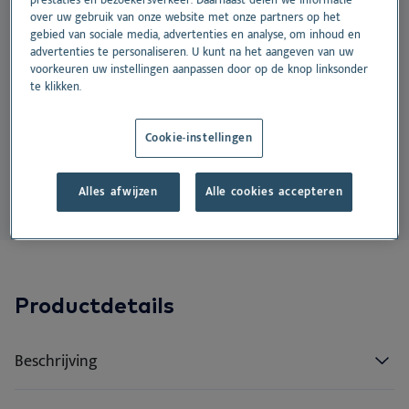
NL
prestaties en bezoekersverkeer. Daarnaast delen we informatie
Do
Vo
Or
Ne
over uw gebruik van onze website met onze partners op het
paarden en fretten, met een hoog gehalte essentiële
gebied van sociale media, advertenties en analyse, om inhoud en
Dansk
omega-3 vetzuren (EPA en DHA) ter bevordering van
advertenties te personaliseren. U kunt na het aangeven van uw
On
Vo
voorkeuren uw instellingen aanpassen door op de knop linksonder
Deutsch
een gezonde huid, vacht en algemene gezondheid.
te klikken.
English
Du
Geschikt voor:
Español
Cookie-instellingen
Vi
Français
Hond
Kat
Paard
Alles afwijzen
Alle cookies accepteren
Norsk
Svenska
Productdetails
Beschrijving