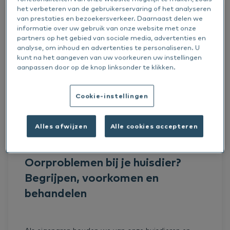
Allergens
het verbeteren van de gebruikerservaring of het analyseren
van prestaties en bezoekersverkeer. Daarnaast delen we
Cats
informatie over uw gebruik van onze website met onze
partners op het gebied van sociale media, advertenties en
analyse, om inhoud en advertenties te personaliseren. U
Allergy Treatment
kunt na het aangeven van uw voorkeuren uw instellingen
aanpassen door op de knop linksonder te klikken.
Horses
Cookie-instellingen
Dogs
Success stories
Alles afwijzen
Alle cookies accepteren
ALLERGY TREATMENT
7 MEI 2024
Hond
Oorproblemen bij je huisdier?
Dermatology
Begrijpen, voorkomen en
behandelen
Serum Allergy Testing