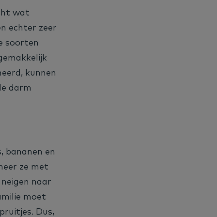
icht wat
n echter zeer
le soorten
gemakkelijk
meerd, kunnen
 de darm
s, bananen en
nneer ze met
 neigen naar
amilie moet
ruitjes. Dus,