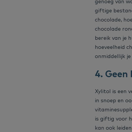
genoeg van wo
giftige besta
chocolade, hoe
chocolade rond
bereik van je 
hoeveelheid c
onmiddellijk je
4.
Geen 
Xylitol is ee
in snoep en o
vitaminesupple
is giftig voor
kan ook leiden