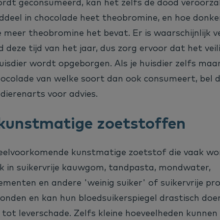
rdt geconsumeerd, kan het zelfs de dood veroorza
nddeel in chocolade heet theobromine, en hoe donke
 meer theobromine het bevat. Er is waarschijnlijk v
 deze tijd van het jaar, dus zorg ervoor dat het veil
huisdier wordt opgeborgen. Als je huisdier zelfs maar
hocolade van welke soort dan ook consumeert, bel 
 dierenarts voor advies.
kunstmatige zoetstoffen
n veelvoorkomende kunstmatige zoetstof die vaak w
ok in suikervrije kauwgom, tandpasta, mondwater,
menten en andere 'weinig suiker' of suikervrije pro
 honden en kan hun bloedsuikerspiegel drastisch doe
 tot leverschade. Zelfs kleine hoeveelheden kunnen d