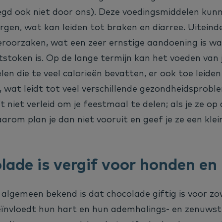
zegd ook niet door ons). Deze voedingsmiddelen kunn
gen, wat kan leiden tot braken en diarree. Uiteindel
eroorzaken, wat een zeer ernstige aandoening is wa
ntstoken is. Op de lange termijn kan het voeden van 
en die te veel calorieën bevatten, er ook toe leiden
 wat leidt tot veel verschillende gezondheidsprobl
t niet verleid om je feestmaal te delen; als je ze op
rom plan je dan niet vooruit en geef je ze een kle
lade is vergif voor honden en 
algemeen bekend is dat chocolade giftig is voor zo
ïnvloedt hun hart en hun ademhalings- en zenuwstel