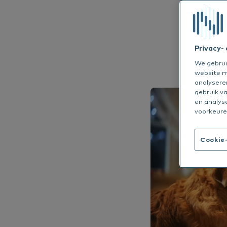
NL
Allergeenverm
See all
See
Privacy-
We gebrui
website m
analysere
gebruik v
en analys
voorkeure
Cookie-