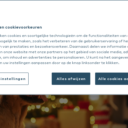
ijding
feestdagen
 all
See all
Dansk
 en cookievoorkeuren
Deutsch
Nextmune
ken cookies en soortgelijke technologieën om de functionaliteiten van
ogelijk te maken, zoals het verbeteren van de gebruikerservaring of he
English
n van prestaties en bezoekersverkeer. Daarnaast delen we informatie
Español
an onze website met onze partners op het gebied van sociale media, ad
e, om inhoud en advertenties te personaliseren. U kunt na het aangev
Français
n uw instellingen aanpassen door op de knop linksonder te klikken.
Norsk
Svenska
instellingen
Alles afwijzen
Alle cookies 