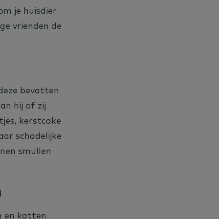
m je huisdier
ige vrienden de
 deze bevatten
n hij of zij
tjes, kerstcake
aar schadelijke
nnen smullen
n
n en katten