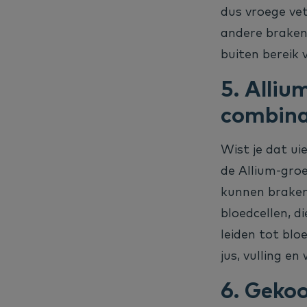
dus vroege vet
andere braken,
buiten bereik 
5. Alliu
combina
Wist je dat ui
de Allium-gro
kunnen braken 
bloedcellen, d
leiden tot blo
jus, vulling e
6. Gekoo