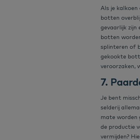
Als je kalkoen 
botten overbl
gevaarlijk zij
botten worden
splinteren of
gekookte botte
veroorzaken, w
7.
Paarde
Je bent missch
selderij allem
mate worden g
de productie 
vermijden? Hie