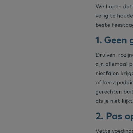
We hopen dat d
veilig te houd
beste feestdag
1. Geen 
Druiven, rozij
zijn allemaal p
nierfalen krij
of kerstpuddin
gerechten buit
als je niet kijkt
2.
Pas o
Vette voeding