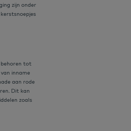
ging zijn onder
e kerstsnoepjes
l behoren tot
n van inname
chade aan rode
ren. Dit kan
iddelen zoals