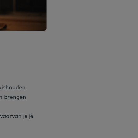
huishouden.
an brengen
waarvan je je