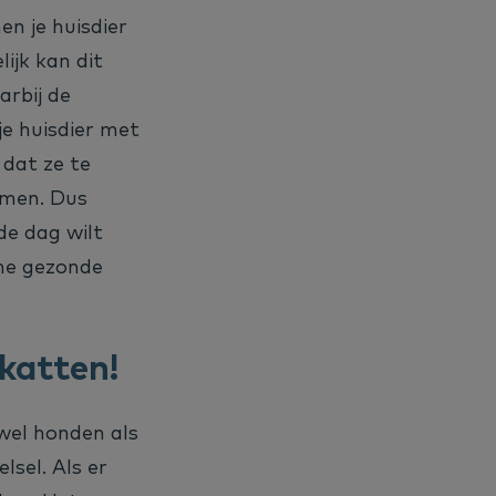
en je huisdier
ijk kan dit
arbij de
je huisdier met
 dat ze te
emen. Dus
 de dag wilt
ine gezonde
katten!
wel honden als
sel. Als er