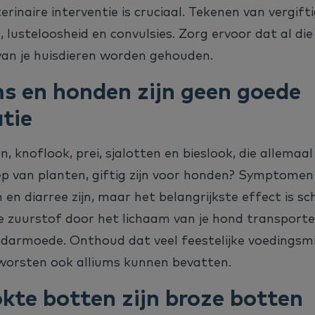
erinaire interventie is cruciaal. Tekenen van vergifti
 lusteloosheid en convulsies. Zorg ervoor dat al di
van je huisdieren worden gehouden.
ms en honden zijn geen goede
tie
en, knoflook, prei, sjalotten en bieslook, die allemaa
ep van planten, giftig zijn voor honden? Symptome
en diarree zijn, maar het belangrijkste effect is s
ie zuurstof door het lichaam van je hond transporte
edarmoede. Onthoud dat veel feestelijke voedingsm
n worsten ook alliums kunnen bevatten.
kte botten zijn broze botten