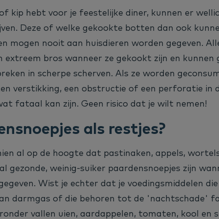
of kip hebt voor je feestelijke diner, kunnen er well
ijven. Deze of welke gekookte botten dan ook kunne
n en mogen nooit aan huisdieren worden gegeven. Al
 extreem bros wanneer ze gekookt zijn en kunnen 
 breken in scherpe scherven. Als ze worden geconsu
n verstikking, een obstructie of een perforatie in
at fataal kan zijn. Geen risico dat je wilt nemen!
nsnoepjes als restjes?
ien al op de hoogte dat pastinaken, appels, wortel
aal gezonde, weinig-suiker paardensnoepjes zijn wa
egeven. Wist je echter dat je voedingsmiddelen die
van darmgas of die behoren tot de 'nachtschade' f
ronder vallen uien, aardappelen, tomaten, kool en sp