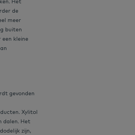
ken. Het
rder de
eel meer
ig buiten
 een kleine
dan
ordt gevonden
ducten. Xylitol
n dalen. Het
odelijk zijn,