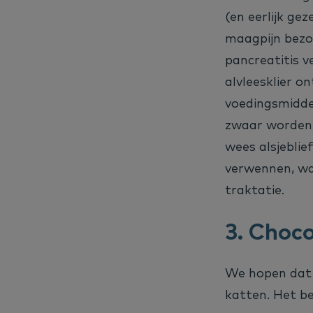
(en eerlijk ge
maagpijn bezor
pancreatitis v
alvleesklier o
voedingsmiddel
zwaar worden,
wees alsjeblief
verwennen, waa
traktatie.
3.
Choco
We hopen dat 
katten. Het be