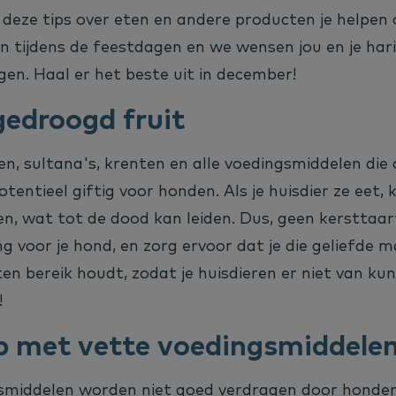
eze tips over eten en andere producten je helpen o
en tijdens de feestdagen en we wensen jou en je har
en. Haal er het beste uit in december!
gedroogd fruit
nen, sultana's, krenten en alle voedingsmiddelen die
otentieel giftig voor honden. Als je huisdier ze eet, ka
gen, wat tot de dood kan leiden. Dus, geen kersttaar
g voor je hond, en zorg ervoor dat je die geliefde m
en bereik houdt, zodat je huisdieren er niet van ku
!
p met vette voedingsmiddele
smiddelen worden niet goed verdragen door honde