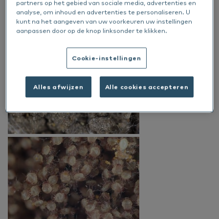
partners op het gebied van sociale media, advertenties en
Dieren reageren allergisch op specifieke
analyse, om inhoud en advertenties te personaliseren. U
eiwitten in de uitwerpselen van deze mijten.
kunt na het aangeven van uw voorkeuren uw instellingen
aanpassen door op de knop linksonder te klikken.
Cookie-instellingen
Alles afwijzen
Alle cookies accepteren