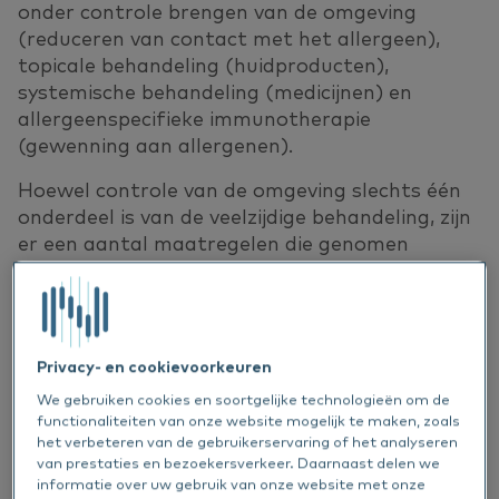
onder controle brengen van de omgeving
(reduceren van contact met het allergeen),
topicale behandeling (huidproducten),
systemische behandeling (medicijnen) en
allergeenspecifieke immunotherapie
(gewenning aan allergenen).
Hoewel controle van de omgeving slechts één
onderdeel is van de veelzijdige behandeling, zijn
er een aantal maatregelen die genomen
kunnen worden. Hieronder hebben we een
aantal tips op een rijtje gezet.
Enkele feiten over huisstofmijt
Privacy- en cookievoorkeuren
De meest voorkomende huisstofmijten zijn
We gebruiken cookies en soortgelijke technologieën om de
Dermatophagoides pteronyssinus
en
functionaliteiten van onze website mogelijk te maken, zoals
Dermatophagoides farinae
. Hoewel deze twee
het verbeteren van de gebruikerservaring of het analyseren
soorten broers zijn van elkaar, veroorzaakt
D.
van prestaties en bezoekersverkeer. Daarnaast delen we
informatie over uw gebruik van onze website met onze
farinae
het vaakst overgevoeligheid bij dieren.