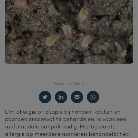
NL
Do
Vo
Or
Ne
Deutsch
On
Vo
English
Français
Du
Vi
Share article
Om allergie of atopie bij honden, katten en
paarden succesvol te behandelen, is vaak een
multimodale aanpak nodig. Hierbij wordt
allergie op meerdere manieren behandeld: het