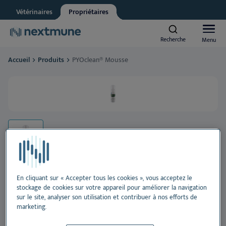
Vétérinaires
Propriétaires
Other
Vet student
Recherche
Recherche
Menu
Menu
We respect your privacy. May we inform you about updates?
Accueil
Produits
PYOclean® Mousse
Yes, I agree to receive news & updates
*
Chiens et chats
Please consult our
Privacy Statement
By submitting this form, you consent to process your
Chevaux
personal information
Al
Produits
Pe
Al
Centre d’apprentissage
Or
Pe
Al
En cliquant sur « Accepter tous les cookies », vous acceptez le
stockage de cookies sur votre appareil pour améliorer la navigation
À propos de Nextmune
PYOclean® Mousse
sur le site, analyser son utilisation et contribuer à nos efforts de
De
Pe
Blo
marketing.