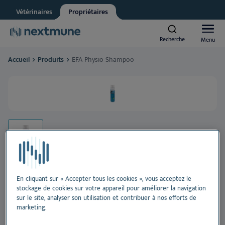
Vétérinaires
Propriétaires
Other
Vet student
Recherche
Recherche
Menu
Menu
We respect your privacy. May we inform you about updates?
Accueil
Produits
EFA Physio Shampoo
Yes, I agree to receive news & updates
*
Chiens et chats
Please consult our
Privacy Statement
By submitting this form, you consent to process your
Chevaux
personal information
Al
Produits
Pe
Al
Centre d’apprentissage
Or
Pe
Al
En cliquant sur « Accepter tous les cookies », vous acceptez le
stockage de cookies sur votre appareil pour améliorer la navigation
À propos de Nextmune
EFA Physio Shampoo
sur le site, analyser son utilisation et contribuer à nos efforts de
De
Pe
Blo
marketing.