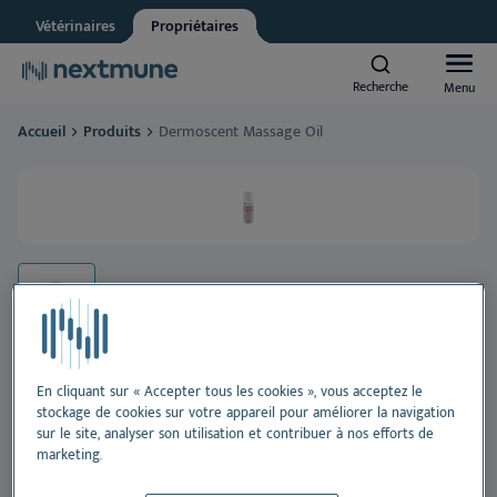
Vétérinaires
Propriétaires
Other
Vet student
Recherche
Recherche
Menu
Menu
We respect your privacy. May we inform you about updates?
Accueil
Produits
Dermoscent Massage Oil
Yes, I agree to receive news & updates
*
Chiens et chats
Please consult our
Privacy Statement
By submitting this form, you consent to process your
Chevaux
personal information
Al
Produits
Pe
Al
Centre d’apprentissage
Or
Pe
Al
En cliquant sur « Accepter tous les cookies », vous acceptez le
stockage de cookies sur votre appareil pour améliorer la navigation
À propos de Nextmune
Dermoscent Massage Oil
sur le site, analyser son utilisation et contribuer à nos efforts de
De
Pe
Blo
marketing.