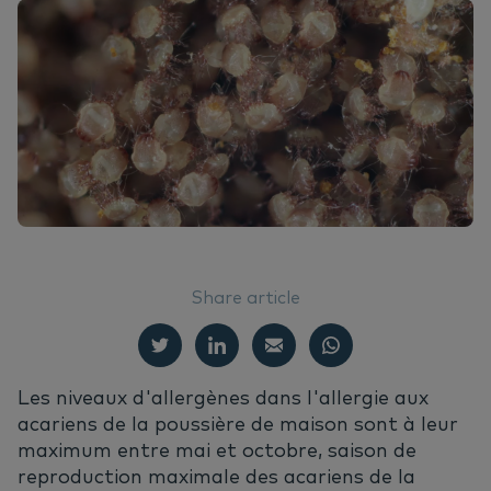
FR
Bi
Nu
Or
Ne
Deutsch
No
Nu
English
Nederlands
Pr
Vi
Share article
Les niveaux d'allergènes dans l'allergie aux
acariens de la poussière de maison sont à leur
maximum entre mai et octobre, saison de
reproduction maximale des acariens de la