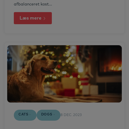
afbalanceret kost...
Læs mere
CATS
DOGS
8 DEC. 2023