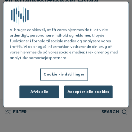
til hudinfektioner: Hvad
DA
Do
Er
Ør
Ne
betyder det for dit kæledyr?
Deutsch
Vo
Er
English
Vi hører mere og mere om antibiotikaresistens:
Vi bruger cookies til, at få vores hjemmeside til at virke
Español
Bæ
bakterier, som ikke længere reagerer godt på
ordentligt, personalisere indhold og reklamer, tilbyde
funktioner i forhold til sociale medier og analysere vores
antibiotika. Det er ikke kun et problem på hospitaler
Français
traffik. Vi deler også information vedrørende din brug af
Vi
for mennesker, men også inden for veterinærmedicin.
vores hjemmeside på vores sociale medier, i reklamer og med
Nederlands
analytiske samarbejdspartnere.
Hu...
Norsk
Svenska
Cookie - indstillinger
Læs artiklen
Afvis alle
Accepter alle cookies
FILTER
SEARCH
All posts