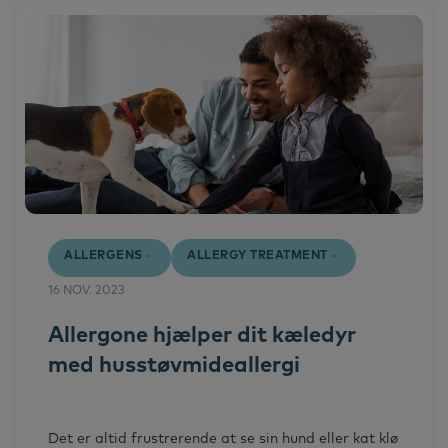
Allergy Treatment
Cats
Dogs
Allergens
Horses
Hund
ALLERGENS
ALLERGY TREATMENT
Success stories
16 NOV. 2023
Allergone hjælper dit kæledyr
med husstøvmideallergi
Det er altid frustrerende at se sin hund eller kat klø