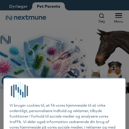
Dyrlæger
Pet Parents
Dyrlæge
Veterinærsygeplejerske
Ansat i dyrehandel
Søg
Menu
Søg
Menu
Nextmune respekterer dit privatliv. Må vi informere dig om
opdateringer?
Hunde og katte
Ja, jeg accepterer at modtage nyheder og opdateringer
*
Se vores
fortrolighedserklæring
Heste
Al
Ved at indsende denne formular accepterer du at dine
personlige oplysninger behandles
Produkter
H
Al
Læringscenter
Ør
H
Al
Vi bruger cookies til, at få vores hjemmeside til at virke
Om Nextmune
19 FEB. 2026
ordentligt, personalisere indhold og reklamer, tilbyde
Tæ
H
Bl
funktioner i forhold til sociale medier og analysere vores
Reduceret brug af antibiotika
traffik. Vi deler også information vedrørende din brug af
vores hjemmeside på vores sociale medier, i reklamer og med