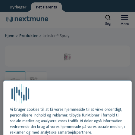
Dyrlæge
Veterinærsygeplejerske
Dyrlæger
Pet Parents
Ansat i dyrehandel
Søg
Søg
Menu
Menu
Nextmune respekterer dit privatliv. Må vi informere dig om
Hjem
Produkter
Linkskin® Spray
opdateringer?
Hunde og katte
Ja, jeg accepterer at modtage nyheder og opdateringer
*
Se vores
fortrolighedserklæring
Heste
Al
Ved at indsende denne formular accepterer du at dine
personlige oplysninger behandles
Produkter
H
Al
Læringscenter
Ør
H
Al
Vi bruger cookies til, at få vores hjemmeside til at virke ordentligt,
Om Nextmune
Linkskin® Spray
personalisere indhold og reklamer, tilbyde funktioner i forhold til
sociale medier og analysere vores traffik. Vi deler også information
Tæ
H
Bl
vedrørende din brug af vores hjemmeside på vores sociale medier, i
reklamer og med analytiske samarbejdspartnere.
Sprayløsning til hvalpe, voksne hunde og katte,