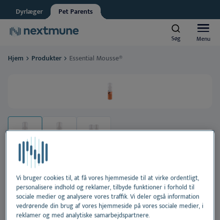
Dyrlæger
Pet Parents
Ansat i dyrehandel
Søg
Søg
Menu
Menu
Nextmune respekterer dit privatliv. Må vi informere dig om
opdateringer?
Hjem
Produkter
Essential Mousse®
Ja, jeg accepterer at modtage nyheder og opdateringer
*
Hunde og katte
Se vores
fortrolighedserklæring
Heste
Ved at indsende denne formular accepterer du at dine
Al
personlige oplysninger behandles
Produkter
H
Al
Læringscenter
Ør
H
Al
Vi bruger cookies til, at få vores hjemmeside til at virke ordentligt,
Om Nextmune
Essential Mousse®
personalisere indhold og reklamer, tilbyde funktioner i forhold til
sociale medier og analysere vores traffik. Vi deler også information
Tæ
H
Bl
vedrørende din brug af vores hjemmeside på vores sociale medier, i
reklamer og med analytiske samarbejdspartnere.
Plejende, skylningsfri skum til alle hud- og pelstyper