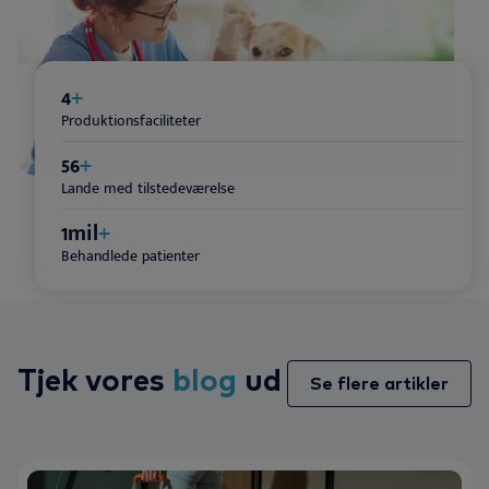
4
+
Produktionsfaciliteter
70
+
Lande med tilstedeværelse
1
mil
+
Behandlede patienter
Tjek vores
blog
ud
Se flere artikler