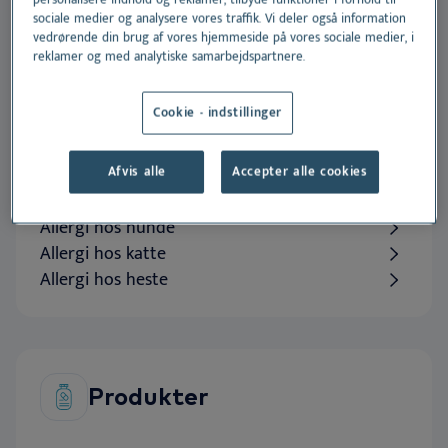
Eye on
patient
, mind on
sociale medier og analysere vores traffik. Vi deler også information
innovation
.
vedrørende din brug af vores hjemmeside på vores sociale medier, i
reklamer og med analytiske samarbejdspartnere.
Cookie - indstillinger
Ekspertise
Afvis alle
Accepter alle cookies
Allergi hos hunde
Allergi hos katte
Allergi hos heste
Produkter