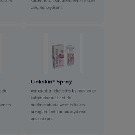
katten.
katten. Bevat squaleen, een effectief
cerumenolyticum.
Linkskin® Spray
e en
Verbetert huidreacties bij honden en
katten doordat het de
ten en
huidmicrobiota weer in balans
brengt en het immuunsysteem
ondersteunt.