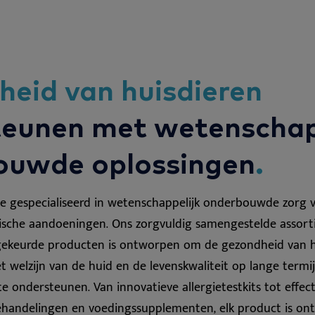
eid van huisdieren
teunen met wetenschap
ouwde oplossingen
.
we gespecialiseerd in wetenschappelijk onderbouwde zorg 
nische aandoeningen. Ons zorgvuldig samengestelde assor
gekeurde producten is ontworpen om de gezondheid van 
 welzijn van de huid en de levenskwaliteit op lange termi
e ondersteunen. Van innovatieve allergietestkits tot effec
handelingen en voedingssupplementen, elk product is ont