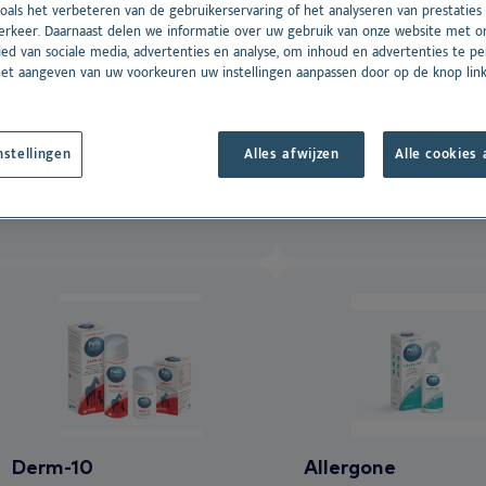
Oto
ijding
oals het verbeteren van de gebruikerservaring of het analyseren van prestaties
 all
erkeer. Daarnaast delen we informatie over uw gebruik van onze website met o
Direne®
Dr. Baddaky Omeg
See all
ed van sociale media, advertenties en analyse, om inhoud en advertenties te per
het aangeven van uw voorkeuren uw instellingen aanpassen door op de knop lin
Aanvullend voer voor honden en
Hoogwaardig aanvullend vo
Dansk
katten met ingrediënten die een
honden, katten, paarden en f
Deutsch
gezonde nierfunctie en uitscheiding
met een hoog gehalte essen
via de nieren bevorderen.
omega-3 vetzuren (EPA en D
nstellingen
Alles afwijzen
Alle cookies
English
bevordering van een gezond
Español
vacht en algemene gezondh
Français
Norsk
Svenska
Derm-10
Allergone