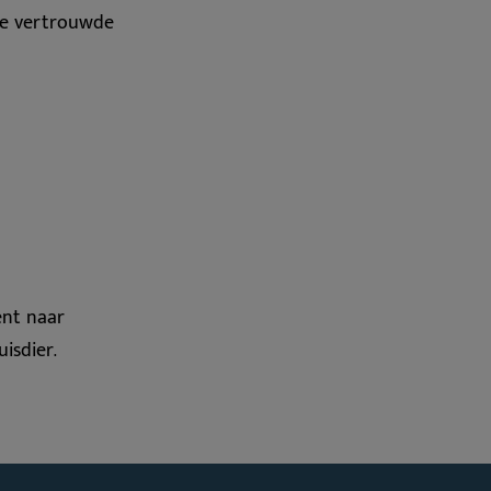
 de vertrouwde
ent naar
isdier.