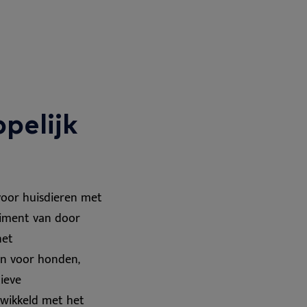
pelijk
voor huisdieren met
timent van door
het
jn voor honden,
tieve
wikkeld met het