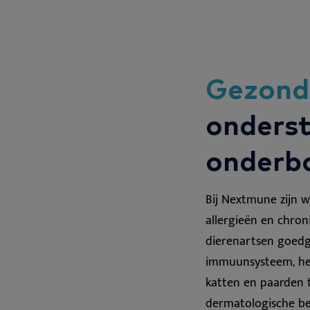
Gezondh
onders
onderb
Bij Nextmune zijn 
allergieën en chro
dierenartsen goed
immuunsysteem, het
katten en paarden t
dermatologische be