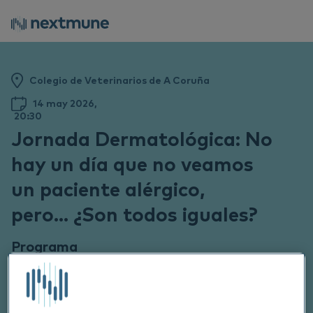
Colegio de Veterinarios de A Coruña
14 may 2026,
20:30
Jornada Dermatológica: No
hay un día que no veamos
un paciente alérgico,
pero... ¿Son todos iguales?
Programa
20:30 - 20:45 - Bienvenida y presentación
20:45 - 21:45 Conferencia