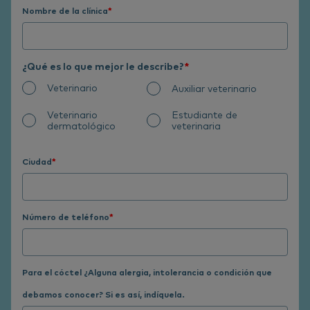
Nombre de la clínica
*
¿Qué es lo que mejor le describe?
*
Veterinario
Auxiliar veterinario
Veterinario
Estudiante de
dermatológico
veterinaria
Ciudad
*
Número de teléfono
*
Para el cóctel ¿Alguna alergia, intolerancia o condición que
debamos conocer? Si es así, indíquela.