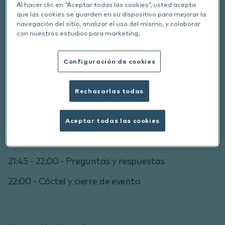
Al hacer clic en “Aceptar todas las cookies”, usted acepta
Factores desencadenantes de las alergias
que las cookies se guarden en su dispositivo para mejorar la
navegación del sitio, analizar el uso del mismo, y colaborar
Lo último que sabemos de estas
con nuestros estudios para marketing.
Relaciones endotipos-fenotipos
Configuración de cookies
¿Y de los gatos, qué podemos decir?
¿Y si es atópico y no tiene alergia?
Rechazarlas todas
Prácticas con casos clínicos para elegir cual
Aceptar todas las cookies
sería el tratamiento más adecuado entre
tantas posibilidades actuales.
21:45 - 22:00 - Preguntas y respuestas
22:00 - Cóctel y cierre de evento