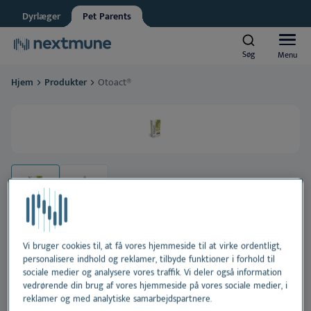
Dyrlæger
Pet Parents
Ansat i dyrehandel
Søg
Søg
Menu
Menu
Nextmune respekterer dit privatliv. Må vi informere dig om
opdateringer?
Hjem
Produkter
Otoact®
Ja, jeg accepterer at modtage nyheder og opdateringer
*
Hunde og katte
Se vores
fortrolighedserklæring
Heste
Ved at indsende denne formular accepterer du at dine
Al
personlige oplysninger behandles
Produkter
H
Al
Læringscenter
Ør
H
Al
Vi bruger cookies til, at få vores hjemmeside til at virke ordentligt,
personalisere indhold og reklamer, tilbyde funktioner i forhold til
Om Nextmune
Otoact®
sociale medier og analysere vores traffik. Vi deler også information
Tæ
H
Bl
vedrørende din brug af vores hjemmeside på vores sociale medier, i
reklamer og med analytiske samarbejdspartnere.
Effektiv voksopløsende ørerens til hund og kat.