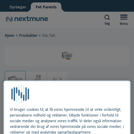
Dyrlæger
Pet Parents
Ansat i dyrehandel
Søg
Søg
Menu
Menu
Nextmune respekterer dit privatliv. Må vi informere dig om
opdateringer?
Hjem
Produkter
Dia-Tab
Ja, jeg accepterer at modtage nyheder og opdateringer
*
Hunde og katte
Se vores
fortrolighedserklæring
Heste
Ved at indsende denne formular accepterer du at dine
Al
personlige oplysninger behandles
Produkter
H
Al
Læringscenter
Ør
H
Al
Vi bruger cookies til, at få vores hjemmeside til at virke ordentligt,
Om Nextmune
Dia-Tab
personalisere indhold og reklamer, tilbyde funktioner i forhold til
Tæ
H
Bl
sociale medier og analysere vores traffik. Vi deler også information
vedrørende din brug af vores hjemmeside på vores sociale medier, i
Diætetisk fodertilskud til hunde, formuleret til at
reklamer og med analytiske samarbejdspartnere.